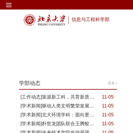
信息与工程科学部
学部动态
更多
[工作动态]策源新工科，共育新质生产力——北京论坛（2024）新工科专题论坛举行
11-05
[学术新闻]驱动人类文明繁荣发展之“力” —— 段慧玲院士在北京论坛（2024）闭幕式上的主旨报告
11-05
[学术新闻]北大环境学科：面向更健康和更可持续的未来
11-05
[学术新闻]朴世龙团队联合王腾蛟团队利用人工智能近实时追踪陆地碳汇，破解2023年大气二氧化碳激增之谜
11-05
[学术新闻]未来技术学院肖瑞平团队研发的HMI-115纳入突破性治疗药物品种名单
11-05