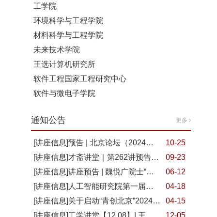
工学院
环境科学与工程学院
材料科学与工程学院
未来技术学院
王选计算机研究所
软件工程国家工程研究中心
软件与微电子学院
通知公告
更多
[讲座信息]预告 | 北京论坛（2024）新工科专题论坛报名启动！
10-25
[讲座信息]才斋讲堂｜第262讲预告 从世界仿真到具身智能
09-23
[讲座信息]讲座预告 | 魏悦广院士“弘扬科学家精神，引领建功新时代——我的主要研究和工作经历分享”
06-12
[讲座信息]人工智能研究院第一届机器学习论坛通知
04-18
[讲座信息]关于启动“青创北京”2024年“挑战杯”首都大学生创业计划竞赛的通知
04-15
[讲座信息]工学讲堂【12.08】| 王海东长聘副教授：悬空二维纳米器件加工及声子输运调控
12-05