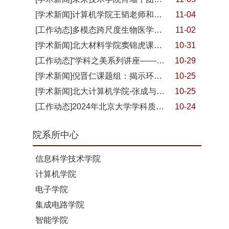
[学术新闻]计算机学院王韬老师和崔斌老师主编教材分别入选“十四五”国家重点出版物出版规划“人工智能+”关键理论与核心技术丛书
11-04
[工作动态]多模态跨尺度生物医学成像设施通过工艺性能自验收
11-02
[学术新闻]北大材料学院窦锦虎课题组在《Nature Communications》发文，报道配位聚合物单晶的超导特性
10-31
[工作动态]“学科之美系列讲座——工学之美”第一讲举行，周超主讲“航空发动机原理和技术发展历程”
10-29
[学术新闻]倪晋仁课题组：揭示环境中DPANN古菌病毒和宿主互作机制
10-25
[学术新闻]北大计算机学院-张成与定量生物中心-钱珑联合团队在Nature发文报道：DNA活字印刷术
10-25
[工作动态]2024年北京大学学科质量年博士生论坛 — “力学与交叉学科国际博士生论坛”成功举办
10-24
院系所中心
信息科学技术学院
计算机学院
电子学院
集成电路学院
智能学院