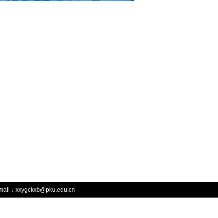
mail：xxygckxb@pku.edu.cn